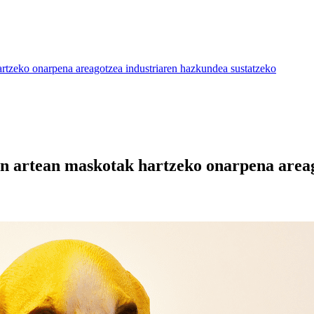
artzeko onarpena areagotzea industriaren hazkundea sustatzeko
en artean maskotak hartzeko onarpena area