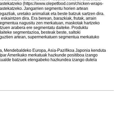
astekatzeko (https://www.olepetfood.com/chicken-wraps-
 mastekatzeko. Jangarrien segmentu horien artean
ztiak, uretako animaliak eta beste batzuk sartzen dira.
eskaintzen dira. Era berean, barazkiak, frutak, arrain
en segmentua nagusitu zen merkatuan, maskotak hartzeko
atzuen arabera ere segmentatu daiteke. Produktu
aiteke segmentazioa, besteak beste, saltoki
en guztien artean, supermerkatuen segmentua merkatuko
ka, Mendebaldeko Europa, Asia-Pazifikoa Japonia kenduta
, Ipar Amerikako merkatuak hazkunde positiboa izango
eskualde batzuek etengabeko hazkundea izango dutela