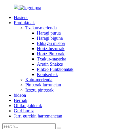
Hasiera
Produktuak
Txakur-merienda
Haragi purua
Haragi biguna
Elikagai mistoa
Hortz-hezurrak
Hortz Pintxoak
Txakur-masteka
Arrain Snakcs
Pintxo Funtzionalak
Kontserbak
Katu-merienda
Pintxoak lurrunetan
Izoztu pintxoak
bideoa
Berriak
Ohiko galderak
Guri buruz
Jarri gurekin harremanetan