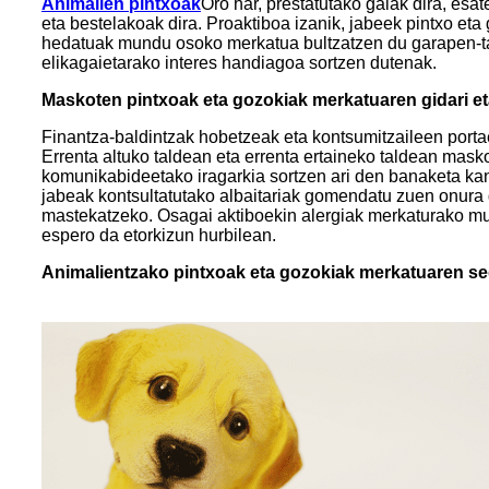
Animalien pintxoak
Oro har, prestatutako gaiak dira, esa
eta bestelakoak dira. Proaktiboa izanik, jabeek pintxo et
hedatuak mundu osoko merkatua bultzatzen du garapen-tas
elikagaietarako interes handiagoa sortzen dutenak.
Maskoten pintxoak eta gozokiak merkatuaren gidari et
Finantza-baldintzak hobetzeak eta kontsumitzaileen port
Errenta altuko taldean eta errenta ertaineko taldean ma
komunikabideetako iragarkia sortzen ari den banaketa kan
jabeak kontsultatutako albaitariak gomendatu zuen onura g
mastekatzeko. Osagai aktiboekin alergiak merkaturako mu
espero da etorkizun hurbilean.
Animalientzako pintxoak eta gozokiak merkatuaren s