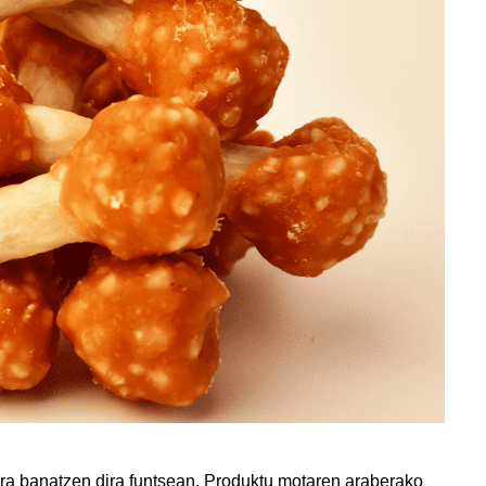
ra banatzen dira funtsean. Produktu motaren araberako