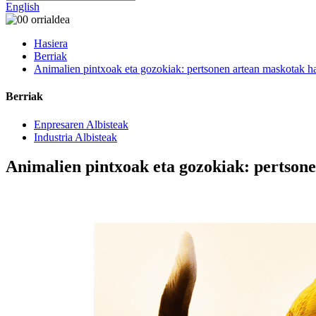
English
Hasiera
Berriak
Animalien pintxoak eta gozokiak: pertsonen artean maskotak h
Berriak
Enpresaren Albisteak
Industria Albisteak
Animalien pintxoak eta gozokiak: pertson