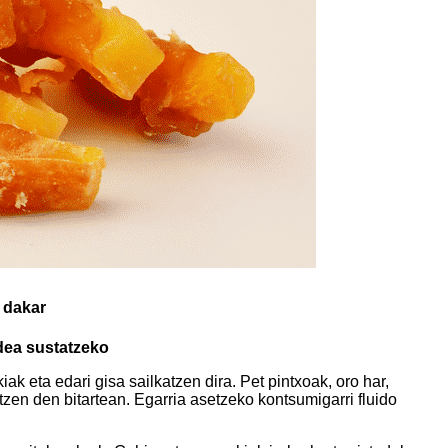
 dakar
dea sustatzeko
k eta edari gisa sailkatzen dira. Pet pintxoak, oro har,
zen den bitartean. Egarria asetzeko kontsumigarri fluido