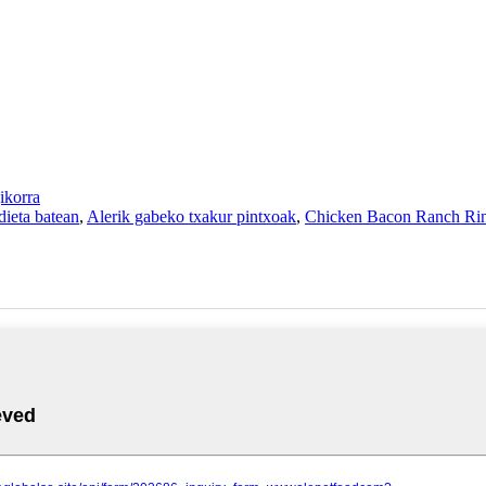
korra
dieta batean
,
Alerik gabeko txakur pintxoak
,
Chicken Bacon Ranch Ri