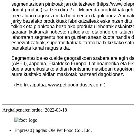
segmentazioan pintxoak jan daitezkeen (https://www.olep
donut-product) sartzen dira. /）. Merienda-produktuak geh
merkatuan nagusitzen da bolumenari dagokionez. Animalia
jerky bezalako produktuak fabrikatzaileak eskaintzen ditu t
txikiak eta planktona bezalako produktu lehorrak eskaint
garaian txakurrak hobesten zituelako, eta ondoren katuen
lehorraren segmentu horien guztien artean kuota handia 
espezializatuak, supermerkatuak, farmazia txikizkako sa
banaketa kanal nagusia da.
Segmentazioa eskualde geografikoen arabera ere egin dai
(APEJ), Japonia, Ekialdeko Europa, Latinoamerika eta Eki
duela aurreikusitako aldian kontsumo masiboari dagokion
aurreikusitako aldian maskotak hartzeari dagokionez.
（Hortik aipatua: www.petfoodindustry.com ）
Argitalpenaren ordua: 2022-03-18
Enpresa:
Qingdao Ole Pet Food Co., Ltd.