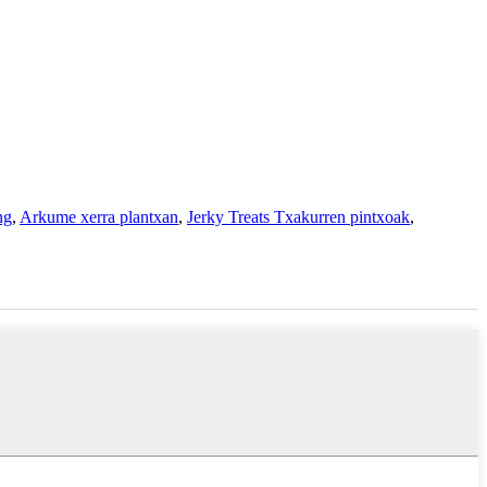
ng
,
Arkume xerra plantxan
,
Jerky Treats Txakurren pintxoak
,