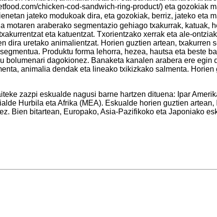
etfood.com/chicken-cod-sandwich-ring-product/) eta gozokiak m
ienetan jateko modukoak dira, eta gozokiak, berriz, jateko eta
 motaren araberako segmentazio gehiago txakurrak, katuak, hega
xakurrentzat eta katuentzat. Txorientzako xerrak eta ale-ontziak 
zen dira uretako animalientzat. Horien guztien artean, txakurr
 segmentua. Produktu forma lehorra, hezea, hautsa eta beste b
du bolumenari dagokionez. Banaketa kanalen arabera ere egin d
lmenta, animalia dendak eta lineako txikizkako salmenta. Hori
teke zazpi eskualde nagusi barne hartzen dituena: Ipar Ameri
alde Hurbila eta Afrika (MEA). Eskualde horien guztien artean
ez. Bien bitartean, Europako, Asia-Pazifikoko eta Japoniako 