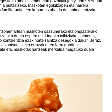
egositako aleak. Gehienetan gozokiak jerky, hortz ziztadak
ehia bultzatzeko. Maskoten egokitzapen eta harrera
 familia-unitateen kopurua zabaldu da, animalientzako
ertsonen artean maskoten osasunerako eta ongizaterako.
tzatuko duela espero da. Lineako txikizkako salmenta,
o kontzientzia ezak hortz-zaintza desegokia dakar. Beraz,
z, kontsumitzeko errazak diren larru gordinik
irela eta, maskotak hartzeak merkatua mugatuko duela