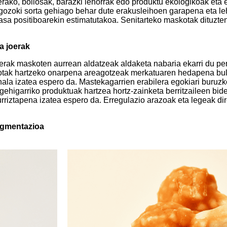
terako, bollosak, barazki lehorrak edo produktu ekologikoak eta 
a gozoki sorta gehiago behar dute erakusleihoen garapena eta l
a positiboarekin estimatutakoa. Senitarteko maskotak dituzten
a joerak
aerak maskoten aurrean aldatzeak aldaketa nabaria ekarri du p
skotak hartzeko onarpena areagotzeak merkatuaren hedapena bul
ala izatea espero da. Mastekagarrien erabilera egokiari buruzk
ehigarriko produktuak hartzea hortz-zainketa berritzaileen bide
rriztapena izatea espero da. Erregulazio arazoak eta legeak d
egmentazioa