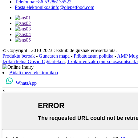
Telefonoa:
+86 53286135522
Posta elektronikoa:
info@olepetfood.com
© Copyright - 2010-2023 : Eskubide guztiak erreserbatuta.
Produktu beroak
-
Gunearen mapa
-
Pribatutasun politika
-
AMP Mugi
Izokin ketua Gosari Ogitartekoa
,
Txakurrentzako pintxo osasuntsuak 
Bidali mezu elektronikoa
WhatsApp
x