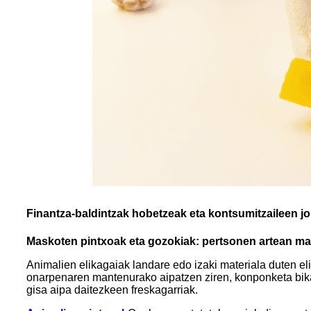
Finantza-baldintzak hobetzeak eta kontsumitzaileen 
Maskoten pintxoak eta gozokiak: pertsonen artean m
Animalien elikagaiak landare edo izaki materiala duten eli
onarpenaren mantenurako aipatzen ziren, konponketa bikai
gisa aipa daitezkeen freskagarriak.