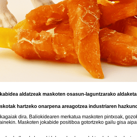
jokabidea aldatzeak maskoten osasun-laguntzarako aldaketa
askotak hartzeko onarpena areagotzea industriaren hazkun
kagaiak dira. Baliokidearen merkatua maskoten pintxoak, gozokia
nekin. Maskoten jokabide positiboa gotortzeko gailu gisa aipat