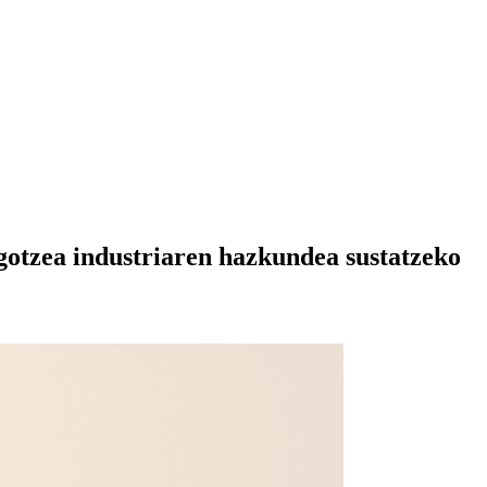
gotzea industriaren hazkundea sustatzeko